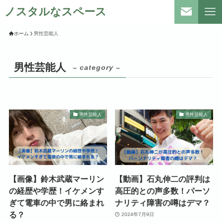
ノスタルなスペース
ホーム
男性芸能人
男性芸能人
– category –
男性芸能人
男性芸能人
【画像】鈴木武蔵マーリン
【動画】石丸伸二の評判は
の経歴や学歴！イケメンす
高圧的との声多数！パーソ
ぎて電車の中で男に絡まれ
ナリティ障害の噂はデマ？
る？
2024年7月9日