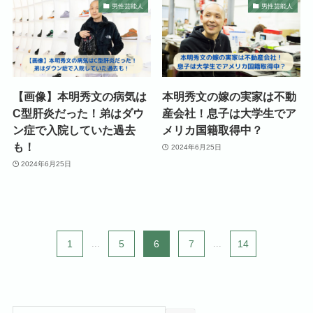
男性芸能人
男性芸能人
【画像】本明秀文の病気は
本明秀文の嫁の実家は不動
C型肝炎だった！弟はダウ
産会社！息子は大学生でア
ン症で入院していた過去
メリカ国籍取得中？
も！
2024年6月25日
2024年6月25日
1
...
5
6
7
...
14