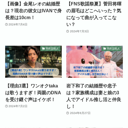
【画像】金尾レオの結婚歴
【FNS歌謡祭夏】菅田将暉
は？現在の彼女はIVANで身
の眉毛はどこへいった？気
長差は10cm！
になって曲が入ってこな
い？
2024年7月4日
2024年7月3日
男性芸能人
男性芸能人
【理由3選】ワンオクtaka
岩下和了の結婚歴や息子
は歌うますぎ！両親のDNA
は？家族構成は妻と娘の3
を受け継ぐ声はイケボ！
人でアイドル推し活と仲良
し！
2024年7月2日
2024年6月27日