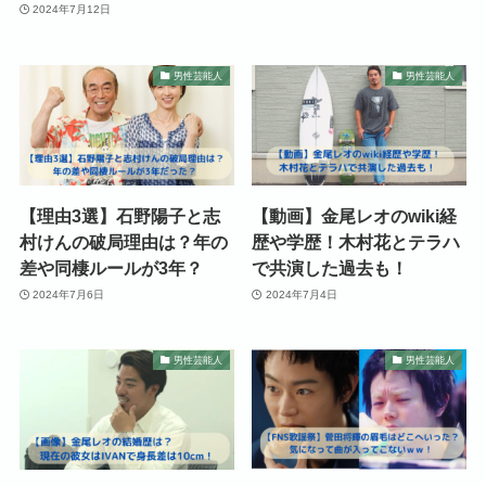
2024年7月12日
男性芸能人
男性芸能人
【理由3選】石野陽子と志
【動画】金尾レオのwiki経
村けんの破局理由は？年の
歴や学歴！木村花とテラハ
差や同棲ルールが3年？
で共演した過去も！
2024年7月6日
2024年7月4日
男性芸能人
男性芸能人