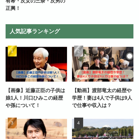
有希・次女の三奈・次男の
正興！
人気記事ランキング
【画像】近藤正臣の子供は
【動画】渡部竜太の経歴や
娘1人！川口ひみこの経歴
学歴！妻は4人で子供は9人
や孫について！
で仕事や収入は？