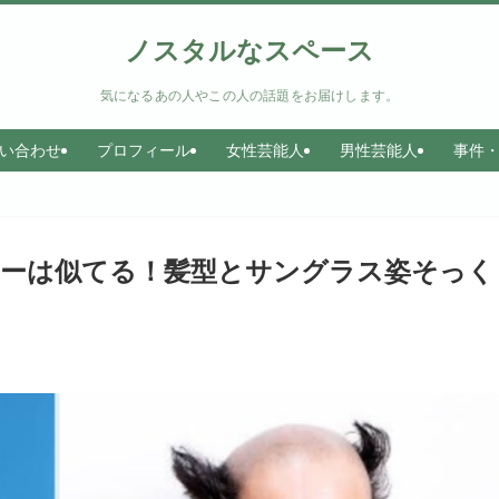
ノスタルなスペース
気になるあの人やこの人の話題をお届けします。
い合わせ
プロフィール
女性芸能人
男性芸能人
事件
キーは似てる！髪型とサングラス姿そっく