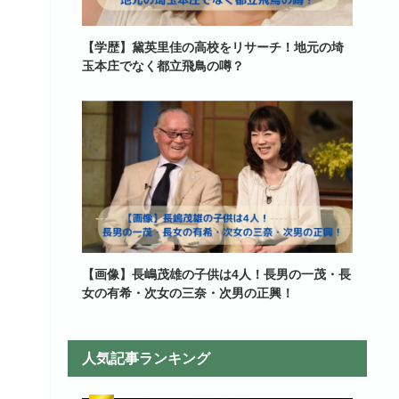
【学歴】黛英里佳の高校をリサーチ！地元の埼
玉本庄でなく都立飛鳥の噂？
【画像】長嶋茂雄の子供は4人！長男の一茂・長
女の有希・次女の三奈・次男の正興！
人気記事ランキング