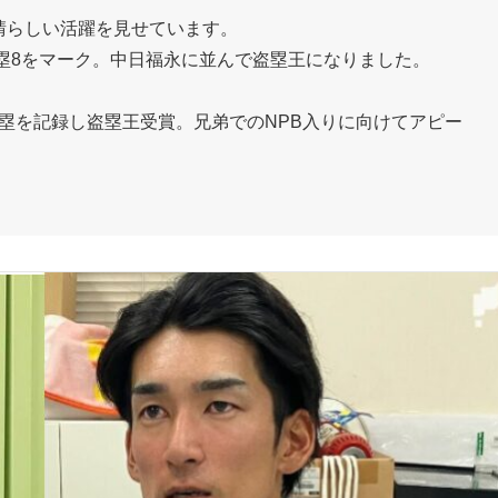
晴らしい活躍を見せています。
3) 盗塁8をマーク。中日福永に並んで盗塁王になりました。
7盗塁を記録し盗塁王受賞。兄弟でのNPB入りに向けてアピー