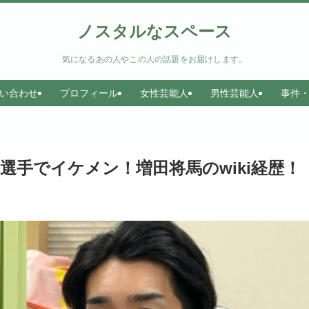
ノスタルなスペース
気になるあの人やこの人の話題をお届けします。
い合わせ
プロフィール
女性芸能人
男性芸能人
事件
選手でイケメン！増田将馬のwiki経歴！