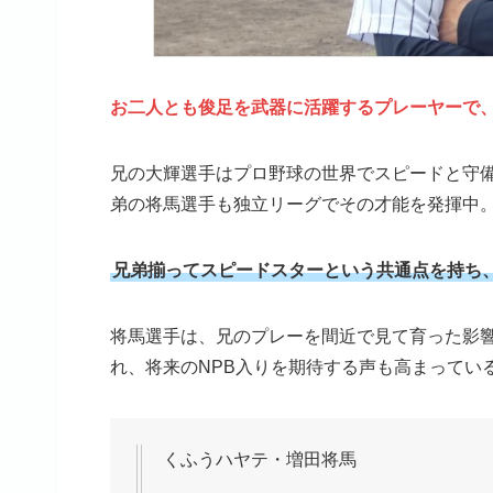
お二人とも俊足を武器に活躍するプレーヤーで
兄の大輝選手はプロ野球の世界でスピードと守
弟の将馬選手も独立リーグでその才能を発揮中
兄弟揃ってスピードスターという共通点を持ち
将馬選手は、兄のプレーを間近で見て育った影
れ、将来のNPB入りを期待する声も高まってい
くふうハヤテ・増田将馬