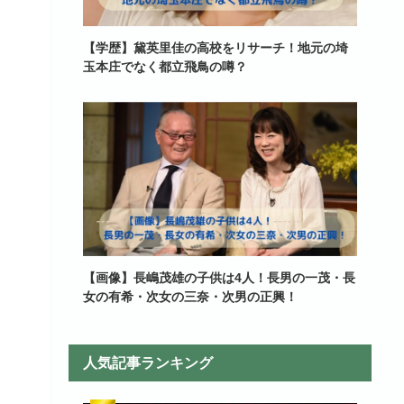
【学歴】黛英里佳の高校をリサーチ！地元の埼
玉本庄でなく都立飛鳥の噂？
【画像】長嶋茂雄の子供は4人！長男の一茂・長
女の有希・次女の三奈・次男の正興！
人気記事ランキング