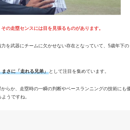
、その走塁センスには目を見張るものがあります。
備力を武器にチームに欠かせない存在となっていて、5歳年下の
。
、まさに「走れる兄弟」
として注目を集めています。
響からか、走塁時の一瞬の判断やベースランニングの技術にも
るようですね。