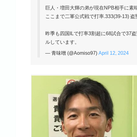
巨人・増田大輝の弟が現在NPB相手に素
ここまで二軍公式戦で打率.333(39-1
昨季も四国ILで打率3割超に68試合で3
ルしています。
— 青味噌 (@Aomiso97)
April 12, 2024