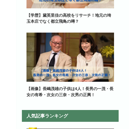
【学歴】黛英里佳の高校をリサーチ！地元の埼
玉本庄でなく都立飛鳥の噂？
【画像】長嶋茂雄の子供は4人！長男の一茂・長
女の有希・次女の三奈・次男の正興！
人気記事ランキング