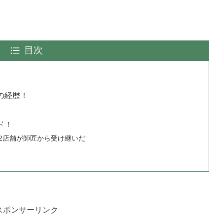
目次
の経歴！
ド！
2店舗が師匠から受け継いだ
スポンサーリンク